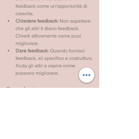
feedback come un'opportunità di 
crescita.
Chiedere feedback
: Non aspettare 
che gli altri ti diano feedback. 
Chiedi attivamente come puoi 
migliorare.
Dare feedback
: Quando fornisci 
feedback, sii specifico e costruttivo. 
Aiuta gli altri a capire come 
possono migliorare.
Conclusione
Creare un'immagine vincente nel 
lavoro richiede impegno e attenzione ai 
dettagli. Dalla prima impressione alla 
comunicazione efficace, ogni aspetto 
conta. Investire nella propria 