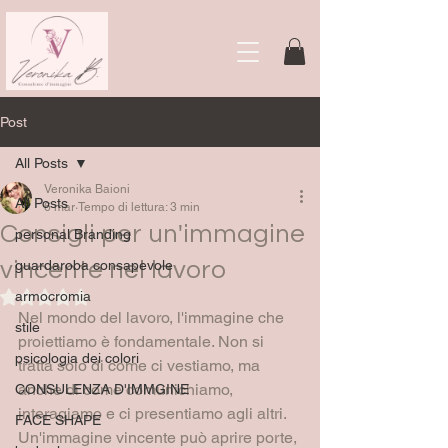
Post
All Posts
Veronika Baioni
All Posts
6 mar
Tempo di lettura: 3 min
Consigli per un'immagine
personal Branding
vincente nel lavoro
guardaroba consapevole
armocromia
Valutazione NaN stelle su 5.
Nel mondo del lavoro, l'immagine che 
stile
proiettiamo è fondamentale. Non si 
psicologia dei colori
tratta solo di come ci vestiamo, ma 
anche di come comunichiamo, 
CONSULENZA D'IMMGINE
interagiamo e ci presentiamo agli altri. 
FACE SHAPE
Un'immagine vincente può aprire porte, 