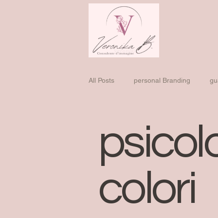
All Posts
personal Branding
gu
CONSULENZA D'IMMGINE
F
psicol
colori