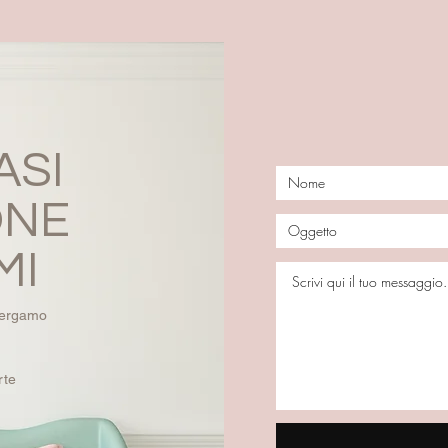
ASI
ONE
MI
 Bergamo
rte