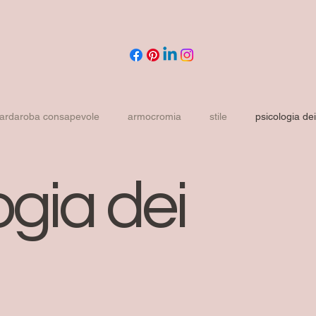
ardaroba consapevole
armocromia
stile
psicologia dei
ACE SHAPE
body shape
ogia dei