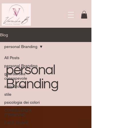
Blog
personal Branding
All Posts
personal
personal Branding
guardaroba
consapevole
Branding
armocromia
stile
psicologia dei colori
CONSULENZA
D'IMMGINE
FACE SHAPE