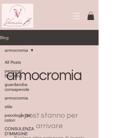
Blog
armocromia
All Posts
armocromia
personal
Branding
guardaroba
consapevole
armocromia
stile
I post stanno per
psicologia dei
colori
arrivare
CONSULENZA
D'IMMGINE
Esplora altre categorie di questo