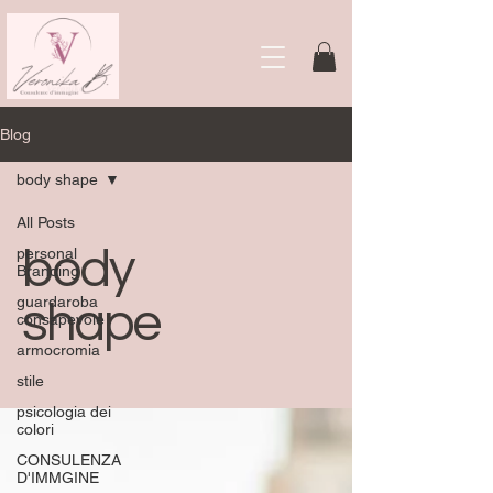
Blog
body shape
All Posts
body
personal
Branding
guardaroba
shape
consapevole
armocromia
stile
psicologia dei
colori
CONSULENZA
D'IMMGINE