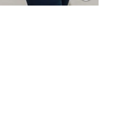
Veronika Baioni
19 mag
Tempo di lettura: 4 min
Come vestirsi per valorizzare le
forme: consigli di stile per una
silhouette armoniosa ed
elegante
Scopri come vestirti per valorizzare le forme con
consigli di stile, tessuti, colori e strategie per una
silhouette armoniosa ed elegante.