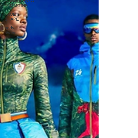
CONSULENZA
D'IMMGINE
FACE
SHAPE
body
shape