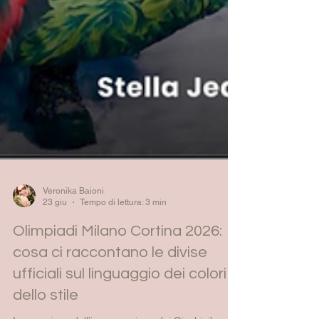
Veronika Baioni
23 giu
Tempo di lettura: 3 min
Olimpiadi Milano Cortina 2026:
cosa ci raccontano le divise
ufficiali sul linguaggio dei colori e