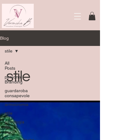
Blog
stile
All
Posts
stile
personal
Branding
guardaroba
consapevole
armocromia
stile
psicologia
dei
colori