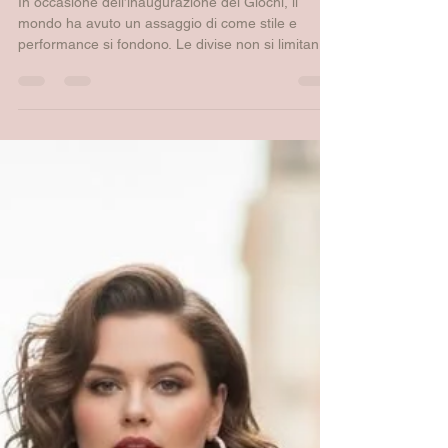
dello stile
In occasione dell’inaugurazione dei Giochi, il
mondo ha avuto un assaggio di come stile e
performance si fondono. Le divise non si limitano
alla funzionalità sportiva: diventano simboli visivi,
codici emozionali e narrazioni antropologiche
visibili a milioni di spettatori. Questa idea non è
nuova: nelle grandi occasioni internazionali,
l’abbigliamento ufficiale diventa un’occasione per
comunicare chi siamo, come ci percepiamo e
come vogliamo essere percepiti dagli altri.