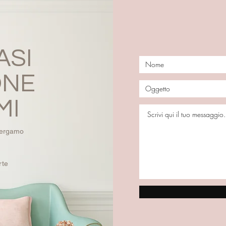
ASI
ONE
MI
 Bergamo
rte