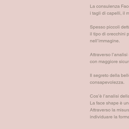
La consulenza Face
i tagli di capelli, 
Spesso piccoli detta
il tipo di orecchin
nell’immagine.
Attraverso l’analis
con maggiore sicure
Il segreto della be
consapevolezza.
Cos’è l’analisi de
La face shape è un
Attraverso la misur
individuare la form