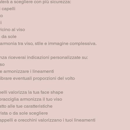
iuterà a scegliere con più sicurezza:
i capelli
to
i
vicino al viso
o da sole
e armonia tra viso, stile e immagine complessiva.
za riceverai indicazioni personalizzate su:
iso
e armonizzare i lineamenti
ibrare eventuali proporzioni del volto
pelli valorizza la tua face shape
pracciglia armonizza il tuo viso
tto alle tue caratteristiche
vista o da sole scegliere
appelli e orecchini valorizzano i tuoi lineamenti