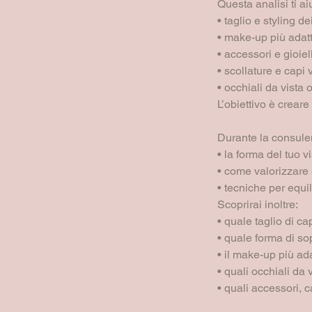
Questa analisi ti a
• taglio e styling de
• make-up più adat
• accessori e gioiell
• scollature e capi 
• occhiali da vista 
L’obiettivo è crear
Durante la consulen
• la forma del tuo v
• come valorizzare 
• tecniche per equil
Scoprirai inoltre:
• quale taglio di ca
• quale forma di so
• il make-up più ada
• quali occhiali da 
• quali accessori, c