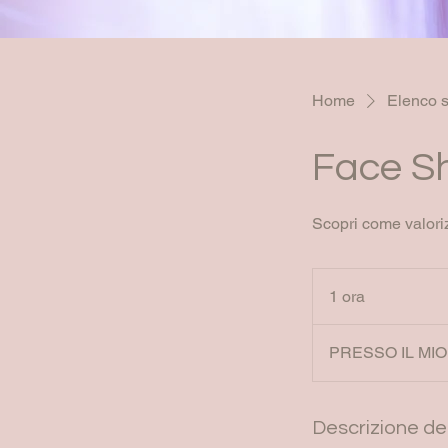
Home
Elenco s
Face Sh
Scopri come valorizz
1 ora
1
o
r
PRESSO IL MIO
Descrizione del