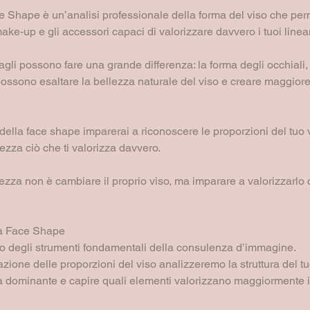
 Shape è un’analisi professionale della forma del viso che perm
il make-up e gli accessori capaci di valorizzare davvero i tuoi line
gli possono fare una grande differenza: la forma degli occhiali, il
i possono esaltare la bellezza naturale del viso e creare maggio
i della face shape imparerai a riconoscere le proporzioni del tuo 
zza ciò che ti valorizza davvero.
llezza non è cambiare il proprio viso, ma imparare a valorizzarlo 
lla Face Shape
o degli strumenti fondamentali della consulenza d’immagine.
azione delle proporzioni del viso analizzeremo la struttura del tu
a dominante e capire quali elementi valorizzano maggiormente i 