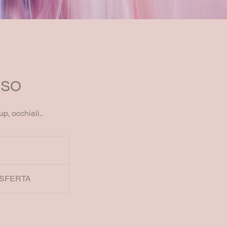
iso
p, occhiali..
ASFERTA