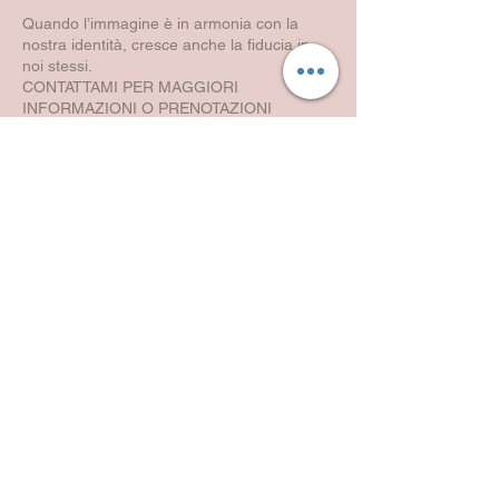
Quando l’immagine è in armonia con la
nostra identità, cresce anche la fiducia in
noi stessi.
CONTATTAMI PER MAGGIORI
INFORMAZIONI O PRENOTAZIONI
PER QUALSIASI INFORMAZIONE
CONTATTAMI
Piazza San Giorgio 30 - Fiorano al Serio Bergamo
338 9694364
Oppure compila il modulo qui da parte