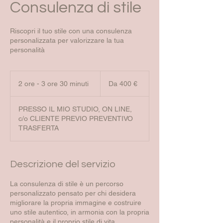
Consulenza di stile
Riscopri il tuo stile con una consulenza
personalizzata per valorizzare la tua
personalità
Da
400
2 ore - 3 ore 30 minuti
2
Da 400 €
euro
o
r
PRESSO IL MIO STUDIO, ON LINE,
e
c/o CLIENTE PREVIO PREVENTIVO
-
TRASFERTA
3
o
r
e
Descrizione del servizio
3
0
La consulenza di stile è un percorso
m
personalizzato pensato per chi desidera
i
migliorare la propria immagine e costruire
n
uno stile autentico, in armonia con la propria
u
personalità e il proprio stile di vita.