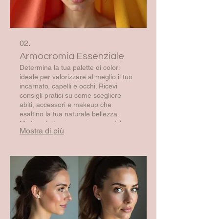
02.
Armocromia Essenziale
Determina la tua palette di colori
ideale per valorizzare al meglio il tuo
incarnato, capelli e occhi. Ricevi
consigli pratici su come scegliere
abiti, accessori e makeup che
esaltino la tua naturale bellezza.
Migliora la tua immagine e senti la
Mostra di più
differenza di indossare i colori giusti
per te. Un investimento per apparire
sempre radiosa e in armonia.