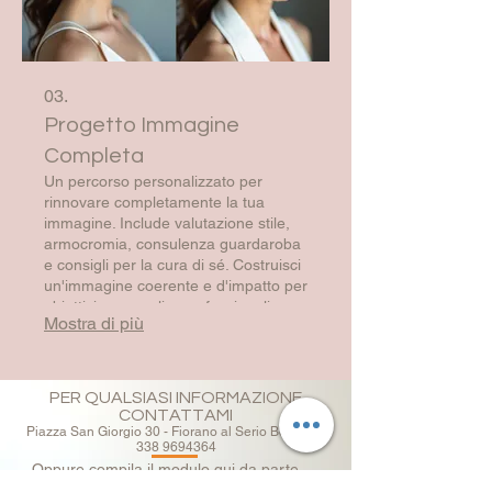
03.
Progetto Immagine
Completa
Un percorso personalizzato per
rinnovare completamente la tua
immagine. Include valutazione stile,
armocromia, consulenza guardaroba
e consigli per la cura di sé. Costruisci
un'immagine coerente e d'impatto per
obiettivi personali o professionali.
Mostra di più
Ottieni gli strumenti per presentarti al
meglio, ogni giorno. Affronta ogni
situazione con fiducia.
PER QUALSIASI INFORMAZIONE
CONTATTAMI
Piazza San Giorgio 30 - Fiorano al Serio Bergamo
338 9694364
Oppure compila il modulo qui da parte