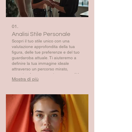
01.
Analisi Stile Personale
Scopri il tuo stile unico con una
valutazione approfondita della tua
figura, delle tue preferenze e del tuo
guardaroba attuale. Ti aiuteremo a
definire la tua immagine ideale
attraverso un percorso mirato,
garantendo coerenza tra personalità
Mostra di più
e aspetto esteriore. Questo servizio è
ideale per chi cerca una
trasformazione autentica e duratura.
Valorizza al meglio le tue
caratteristiche e aumenta la tua
sicurezza.